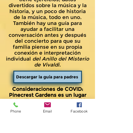
divertidos sobre la música y la
historia, y un poco de historia
de la música, todo en uno.
También hay una guía para
ayudar a facilitar una
conversación antes y después
del concierto para que su
familia piense en su propia
conexión e interpretación
individual
del Anillo del Misterio
de Vivaldi.
Descargar la guía para padres
Consideraciones de COVID:
Pinecrest Gardens es un lugar
al aire libre. Orchestra Miami le
solicita respetuosamente que
Phone
Email
Facebook
se mantenga la máscara puesta
mientras está dentro del lugar.
¡Mira la vista previa!