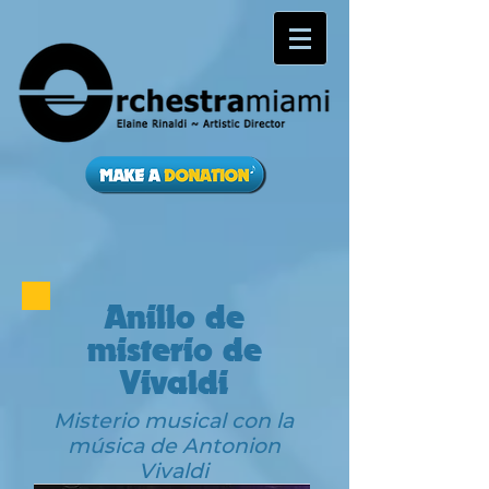
Anillo de
misterio de
Vivaldi
Misterio musical con la
música de Antonion
Vivaldi