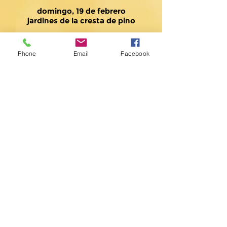
domingo, 19 de febrero
jardines de la cresta de pino
Phone
Email
Facebook
apartado de correos 7598
Miami, FL 33255 EE. UU.
(305) 274-2103
info@orchestramiami.org