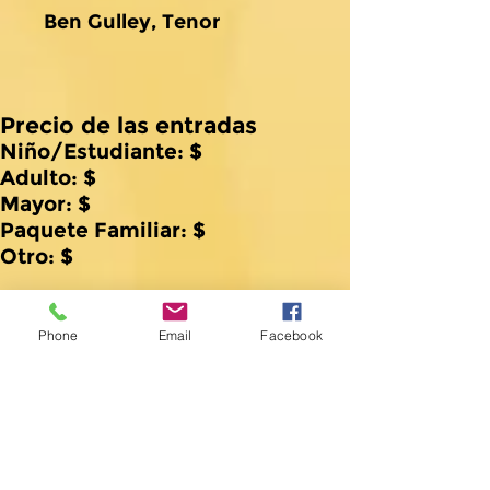
Ben Gulley, Tenor
Precio de las entradas
Niño/Estudiante: $
Adulto: $
Mayor: $
Paquete Familiar: $
Otro: $
Click Here for Tickets
Phone
Email
Facebook