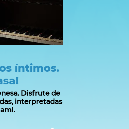
os íntimos.
asa!
enesa. Disfrute de
das, interpretadas
iami.