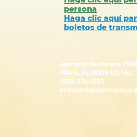
persona
Haga clic aquí par
boletos de transm
apartado de correos 759
Miami, FL 33255 EE. UU.
(305) 274-2103
info@orchestramiami.or