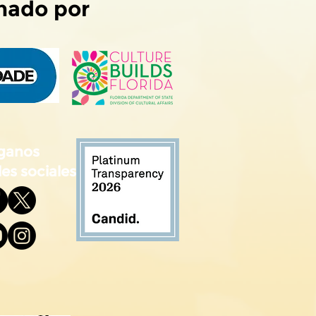
nado por
ganos
es sociales!!!