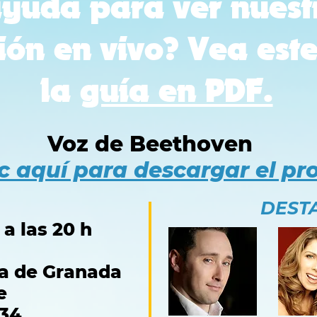
ayuda para ver nuest
ión en vivo? Vea est
la
guía en PDF.
Voz de Beethoven
c aquí para descargar el p
DEST
a las 20 h
na de Granada
e
134