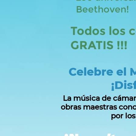
Beethoven!
Todos los 
GRATIS !!!
Celebre el 
¡Dis
La música de cámara 
obras maestras cono
por lo