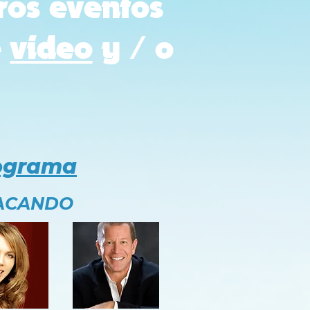
ros eventos
e
video
y / o
rograma
ACANDO