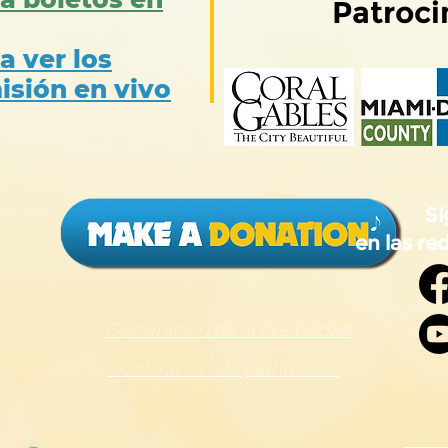
Patroci
a ver los
isión en vivo
8
Sí
en las red
g
Declaración de accesibilidad
Declaración de patrimonio