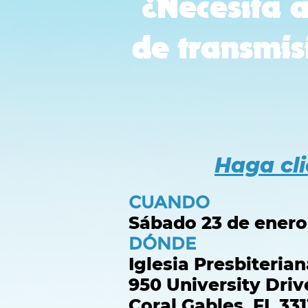
¿Necesita 
de transmis
Haga cli
CUANDO
Sábado 23 de enero 
DÓNDE
Iglesia Presbiteria
950 University Driv
Coral Gables, FL 33