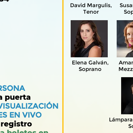
David Margulis,
Susa
Tenor
So
Elena Galván,
Aman
Soprano
Mezz
RSONA
a puerta
VISUALIZACIÓN
S EN VIVO
Lámpara
registro
S
ra boletos en