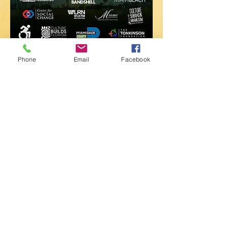
Regístrese para ver aquí
Phone
Email
Facebook
Mira EN VIVO en
Facebook
apartado de correos 7598
Miami, FL 33255 EE. UU.
(305) 274-2103
info@orchestramiami.org
Declaración de accesibilidad
Declaración de patrimonio