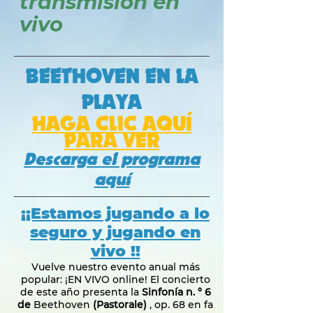
transmisión en
vivo
BEETHOVEN EN LA
PLAYA
HAGA CLIC AQUÍ
PARA VER
Descarga el programa
aquí
¡¡Estamos jugando a lo
seguro y jugando en
vivo !!
Vuelve nuestro evento anual más
popular: ¡EN VIVO online! El concierto
de este año presenta la
Sinfonía n. ° 6
de
Beethoven
(Pastorale)
, op. 68 en fa