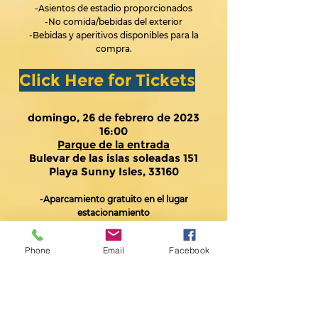
-Asientos de estadio proporcionados
-No comida/bebidas del exterior
-Bebidas y aperitivos disponibles para la
compra.
Click Here for Tickets
domingo, 26 de febrero de 2023
16:00
Parque de la entrada
Bulevar de las islas soleadas 151
Playa Sunny Isles, 33160
-Aparcamiento gratuito en el lugar
estacionamiento
-Llevar una manta/silla de jardín
y un picnic
Phone
Email
Facebook
-Sillas provistas para personas
mayores/discapacitadas
Click Here for Tickets