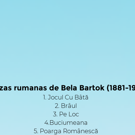
as rumanas de Bela Bartok (1881-1
1. Jocul Cu Bâtă
2. Brâul
3. Pe Loc
4.Buciumeana
5. Poarga Românescă