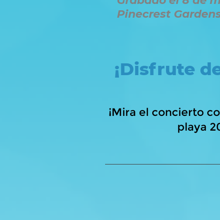
Grabado el 8 de m
Pinecrest Garden
¡Disfrute d
¡Mira el concierto c
playa 2