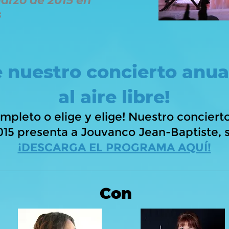
arzo de 2015 en
s
e nuestro concierto anu
al aire libre!
ompleto o elige y elige! Nuestro concier
015 presenta a Jouvanco Jean-Baptiste, 
¡DESCARGA EL PROGRAMA AQUÍ!
Con